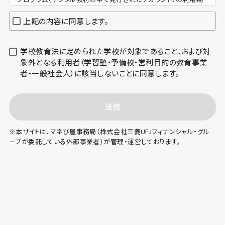
間は、原則として会計年度（４月１日から翌年３月３１日まで）を基
準に定めるものとします。
上記の内容に同意します。
次年度以降再度利用する場合は、再度申込が必要となります。プロ
グラムで使用するカード類等がある場合は、学校等で保管いただ
学校教育法に定められた学校が対象であること、および対
き、再度申込をした後、ご利用いただけます。
象外となる利用者（学習塾・予備校・営利目的の教育事業
利用終了時の取扱い（教材返却）について
者・一般社会人）に該当しないことに同意します。
カード教材等を使用するプログラムの次年度継続利用を行わない
場合は、次年度5月末までにカード教材を返却いただくようお願い
いたします。
送信
優秀作品のホームページ掲載について
If
※本サイトは、マネび屋事務局（株式会社三菱UFJフィナンシャル・グル
「株の力」を選択された場合には、各校より1作品を優秀作品とし
you
ープが委託している外部事業者）が管理・運営しております。
て、三菱UFJモルガン・スタンレー証券のホームページに掲載いた
are
します。掲載の際には、学校名を併記させていただきます。
a
（過去の掲載作品は
こちら
をご覧ください。）
human,
※なお学校名の掲載を希望されない場合は、優秀作品の掲載も出
ignore
来かねますのでご留意ください。
this
個人情報の取り扱いについて
field
MUFGグループは、MUFG Wayのもと、お客さまの個人情報、個人