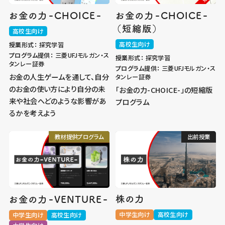
-
-
-
-
お金の力
CHOICE
お金の力
CHOICE
（短縮版）
高校生向け
高校生向け
授業形式：
探究学習
プログラム提供：
三菱UFJモルガン・ス
授業形式：
探究学習
タンレー証券
プログラム提供：
三菱UFJモルガン・ス
お金の人生ゲームを通して、自分
タンレー証券
のお金の使い方により自分の未
「お金の力-CHOICE-」の短縮版
来や社会へどのような影響があ
プログラム
るかを考えよう
教材提供プログラム
出前授業
-
-
株の力
お金の力
VENTURE
中学生向け
高校生向け
中学生向け
高校生向け