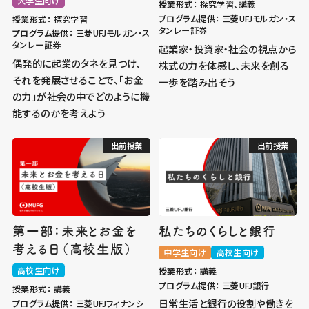
大学生向け
授業形式：
探究学習、講義
プログラム提供：
三菱UFJモルガン・ス
授業形式：
探究学習
タンレー証券
プログラム提供：
三菱UFJモルガン・ス
タンレー証券
起業家・投資家・社会の視点から
偶発的に起業のタネを見つけ、
株式の力を体感し、未来を創る
それを発展させることで、「お金
一歩を踏み出そう
の力」が社会の中でどのように機
能するのかを考えよう
出前授業
出前授業
第一部：未来とお金を
私たちのくらしと銀行
考える日（高校生版）
中学生向け
高校生向け
高校生向け
授業形式：
講義
プログラム提供：
三菱UFJ銀行
授業形式：
講義
日常生活と銀行の役割や働きを
プログラム提供：
三菱UFJフィナンシ