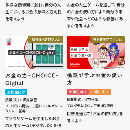
多様な価値観に触れ、自分の人
お金の人生ゲームを通して、自分
生におけるお金の意味と方向性
のお金の使い方により自分の未
を考えよう
来や社会へどのような影響があ
るかを考えよう
教材提供プログラム
教材提供プログラム
-
-
桃鉄で学ぶお金の使い
お金の力
CHOICE
方
Digital
小学生向け
中学生向け
高校生向け
授業形式：
探究学習
授業形式：
探究学習
プログラム提供：
三菱UFJ銀行
プログラム提供：
三菱UFJモルガン・ス
タンレー証券
桃鉄を通して「お金の使い方」を
ブラウザゲームを使用したお金
考えよう
の人生ゲーム（デジタル版）を通