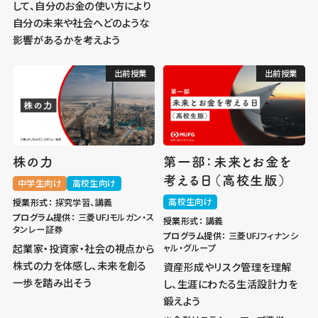
して、自分のお金の使い方により
自分の未来や社会へどのような
影響があるかを考えよう
出前授業
出前授業
株の力
第一部：未来とお金を
考える日（高校生版）
中学生向け
高校生向け
高校生向け
授業形式：
探究学習、講義
プログラム提供：
三菱UFJモルガン・ス
授業形式：
講義
タンレー証券
プログラム提供：
三菱UFJフィナンシ
起業家・投資家・社会の視点から
ャル・グループ
株式の力を体感し、未来を創る
資産形成やリスク管理を理解
一歩を踏み出そう
し、生涯にわたる生活設計力を
鍛えよう