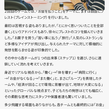
２回目のゲームでは、「お金を払うこと」をテーマに、まずは自由にブ
レスト（ブレインストーミング）を行いました。
最初は苦戦する姿もありましたが、「とにかく思いついたことを全部
書く」というアドバイスもあり、徐々にブレストのコツを掴んでいきま
した。「お菓子を買う」「習い事に払う」「旅行」「人気のレストラン」な
ど多様なアイデアが飛び出し、与えられたテーマに対して積極的に
発想を膨らませる姿が印象的でした。
その中から各チームが１つの出来事（ステップ１）を選び、さらに連
鎖していく流れを考えていきます。
身近でリアルな視点から、「働く」→「体を壊す」→「病院に行く」
→「お金がなくなる」→「また働く」と、まさに『ループ』を表現したチ
ームや、「経済が回ることで環境に影響が出て、地球が大変になる」
といったグローバルな視点まで、子どもたちの発想はとても幅広く、
その柔軟な思考力にスタッフや保護者達も驚いていました。
多少飛躍する場面もありながらも、各チームとも最終的には「お金」