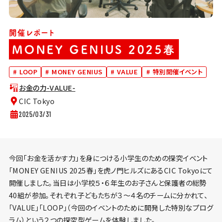
開催レポート
MONEY GENIUS 2025春
#
LOOP
#
MONEY GENIUS
#
VALUE
#
特別開催イベント
お金の力-VALUE-
CIC Tokyo
2025/03/31
今回「お金を活かす力」を身につける小学生のための探究イベント
「MONEY GENIUS 2025春」を虎ノ門ヒルズにあるCIC Tokyoにて
開催しました。当日は小学校５・６年生のお子さんと保護者の総勢
40組が参加。それぞれ子どもたちが３～４名のチームに分かれて、
「VALUE」「LOOP」（今回のイベントのために開発した特別なプログ
ラム）という２つの探究型ゲームを体験しました。