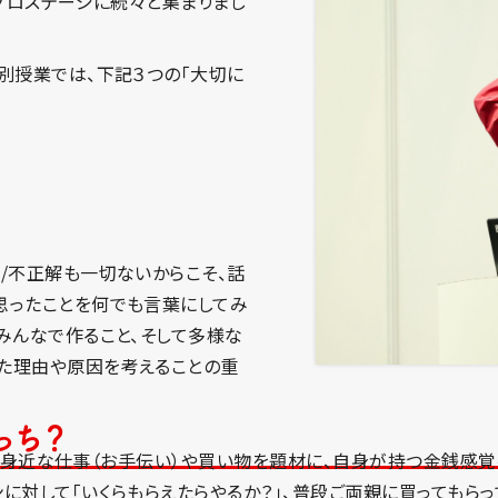
コプロステージに続々と集まりまし
別授業では、下記３つの「大切に
/不正解も一切ないからこそ、話
思ったことを何でも言葉にしてみ
みんなで作ること、そして多様な
た理由や原因を考えることの重
っち？
とって身近な仕事（お手伝い）や買い物を題材に、自身が持つ金銭感
に対して「いくらもらえたらやるか？」、普段ご両親に買ってもらっ