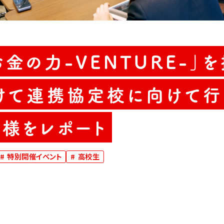
金の力-VENTURE-」
けて連携協定校に向けて行
様をレポート
#
特別開催イベント
#
高校生