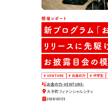
開催レポート
新プログラム「お
リリースに先駆
お披露目会の模
#
VENTURE
#
お金の力
#
中学生
お金の力-VENTURE-
大手町フィナンシャルシティ
2026/03/25